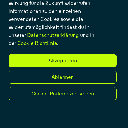
Wirkung für die Zukunft widerrufen.
Informationen zu den einzelnen
verwendeten Cookies sowie die
Widerrufsmöglichkeit findest du in
unserer
Datenschutzerklärung
und in
der
Cookie Richtlinie
.
Ein Besuch der VWGIS
Verantwortlichen am Standort Pune
Akzeptieren
In Begleitung des
Geschäftsfeldleiters Marcus
Ablehnen
verantwortlich für die Business Area
Engineering IT Solutions, fuhren
Cookie-Präferenzen setzen
Abteilungsleiter Alexander und
VWGIS Kollegin Claudia für den
Ausbau und die Weiterentwicklung
der strategischen Zusammenarbeit zu
unseren KollegInnen der Volkswagen
Group Technology Solutions (VWITS)